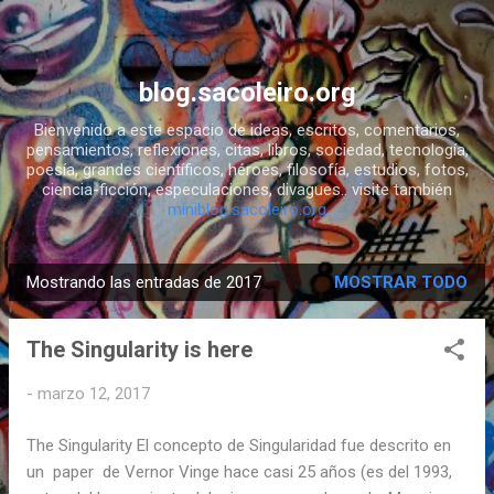
Ir al contenido principal
blog.sacoleiro.org
Bienvenido a este espacio de ideas, escritos, comentarios,
pensamientos, reflexiones, citas, libros, sociedad, tecnología,
poesía, grandes científicos, héroes, filosofía, estudios, fotos,
ciencia-ficción, especulaciones, divagues.. visite también
miniblog.sacoleiro.org
Mostrando las entradas de 2017
MOSTRAR TODO
E
n
The Singularity is here
t
r
-
marzo 12, 2017
a
d
The Singularity El concepto de Singularidad fue descrito en
a
un paper de Vernor Vinge hace casi 25 años (es del 1993,