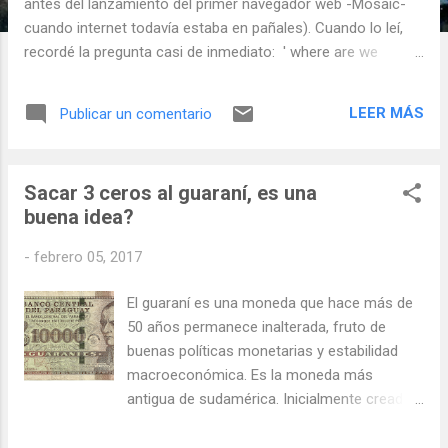
s
antes del lanzamiento del primer navegador web -Mosaic-
cuando internet todavía estaba en pañales). Cuando lo leí,
recordé la pregunta casi de inmediato: ' where are we
going? ' Vale la pena leer el paper completo , pero dejo aquí
lo esencial: Abstract: Within thirty years, we will have the
LEER MÁS
Publicar un comentario
technological means to create superhuman intelligence.
Shortly after, the human era will be ended. Is such progress
avoidable? If not to be avoided, can events be guided so that
Sacar 3 ceros al guaraní, es una
we may survive? These questions are investigated. Some
buena idea?
possible answers (and some further dangers) are presented.
[1] [Resumen: en treinta años, tendremos el poder
-
febrero 05, 2017
tecnológico de crear inteligencia super-humana. Poco
después, será el fin de la era humana. Es evitable este
El guaraní es una moneda que hace más de
progreso? Si no podemos evitarlo, pueden ser guiados los
50 años permanece inalterada, fruto de
eventos tal que podamos sobrevivir? Estas cuestione...
buenas políticas monetarias y estabilidad
macroeconómica. Es la moneda más
antigua de sudamérica. Inicialmente creada
en el año 1944 para sustituir al peso
paraguayo, y así un guaraní equivalía a 100