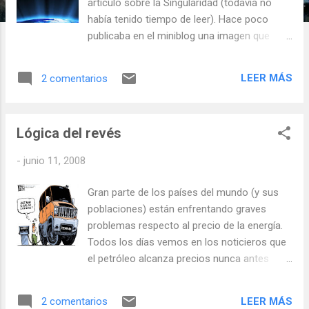
s
artículo sobre la Singularidad (todavía no
había tenido tiempo de leer). Hace poco
publicaba en el miniblog una imagen que
salió también en la Wired en su ' Artifacts
from the Future ' (de la última edición) dónde
LEER MÁS
2 comentarios
se tocaba de cierta forma el asunto. La
revista de la IEEE publicó un número casi
enteramente dedicado al tema (en su última
Lógica del revés
edición), y finalmente hace un par de
semanas el NYTimes publicó un interesante
-
junio 11, 2008
artículo sobre la Singularidad. El interesante
blog CiberÉtica de Alejandro Madruga
Gran parte de los países del mundo (y sus
publicado desde Cuba está tratando el tema
poblaciones) están enfrentando graves
últimamente, llamándolo de las '
problemas respecto al precio de la energía.
Tecnoutopías y el fin de la especie humana '.
Todos los días vemos en los noticieros que
The Technological Singularity and
el petróleo alcanza precios nunca antes
Entrepreneurship ( R andy Lubin) Leyendo el
vistos. Porqué? Hasta cuándo seguiremos
artículo de la Wired que comenté recién, vi
en esta situación? Cuando el petróleo y los
que abordaba aspectos tecnológicos y
LEER MÁS
2 comentarios
combustibles dejarán de subir? Tratemos de